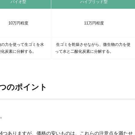
バイオ型
ハイブリッ
ド型
10万円程度
11万円程度
物の力を使って生ゴミを水
生ゴミを乾燥させながら、微生物の力を使
酸化炭素に分解する。
って水と二酸化炭素に分解する。
4つのポイント
。
4つありますが、価格の安いものは、これらの注意点を満たせ