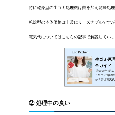
特に乾燥型の生ゴミ処理機は熱を加え乾燥処理
乾燥型の本体価格は非常にリーズナブルですが
電気代についてはこちらの記事で解説していま
Eco Kitchen
生ゴミ処
全ガイド
2020年4月1
「生ゴミ処理機
か？実は電気代
す。このページ
ゴミ処理機を選ぶ
理機の電気代を抑える2つの方法 
生ゴミ処理機なら
を最大半額で手
② 処理中の臭い
処理機の電気代に