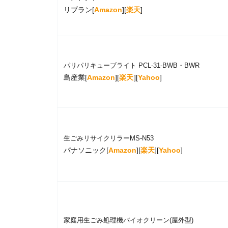
リブラン[
Amazon
][
楽天
]
パリパリキューブライト PCL-31-BWB・BWR
島産業[
Amazon
][
楽天
][
Yahoo
]
生ごみリサイクリラーMS-N53
パナソニック[
Amazon
][
楽天
][
Yahoo
]
家庭用生ごみ処理機バイオクリーン(屋外型)