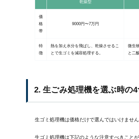
乾燥型
価
格
9000円〜7万円
帯
特
熱を加え水分を飛ばし、乾燥させるこ
微生
徴
とで生ゴミを減容処理する。
と二
2. 生ごみ処理機を選ぶ時の
生ゴミ処理機は価格だけで選んではいけません
生ゴミ処理機は下記のような注意すべきことが