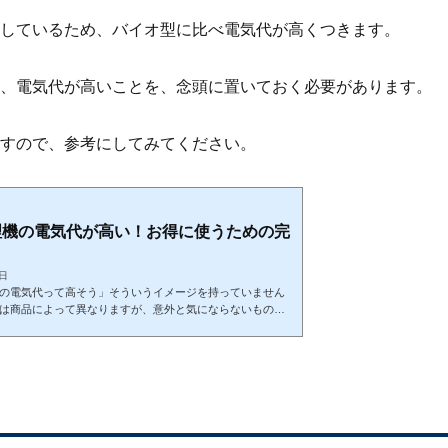
しているため、バイオ型に比べ電気代が高くつきます。
、電気代が高いことを、念頭に置いておく必要があります。
すので、参考にしてみてください。
理機の電気代が高い！お得に使うための完
7日
の電気代って高そう」そういうイメージを持っていません
は商品によって異なりますが、意外と気にならないもので
では生ごみ処理機おたくの筆者が、気になる電気代や、生
ポイントについて以下の流れでご紹介します。 生ゴミ処
生ゴミ処理機の電気代を種類別に徹底比較
「ハイブリッド型」がおすすめな3つの理由 生ゴミ処理機
に入れる方法このページを読んでいただくことで、生ゴミ
ついて理...