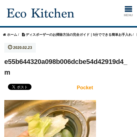
ホーム
ホーム
/
ディスポーザーのお掃除方法の完全ガイド｜5分でできる簡単お手入れ
/
2020.02.23
掃除
e55b644320a098b006dcbe54d42919d4_
生ゴミ処理機
m
Pocket