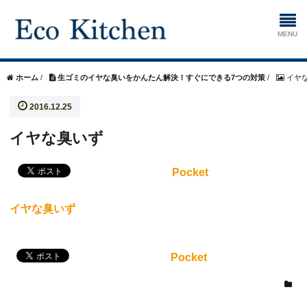
ホーム
ホーム
/
生ゴミのイヤな臭いをかんたん解決！すぐにできる7つの対策
/
イヤな
2016.12.25
掃除
イヤな臭いず
生ゴミ処理機
Pocket
イヤな臭いず
Pocket