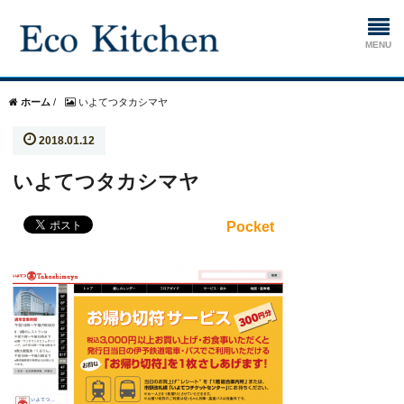
ホーム
ホーム
/
いよてつタカシマヤ
2018.01.12
掃除
いよてつタカシマヤ
生ゴミ処理機
Pocket